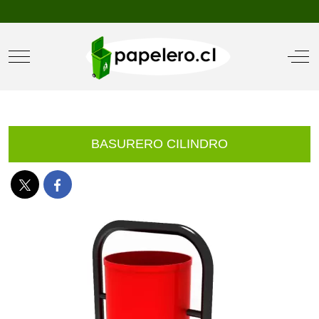
Mobile Menu Toggle
Off
BASURERO CILINDRO